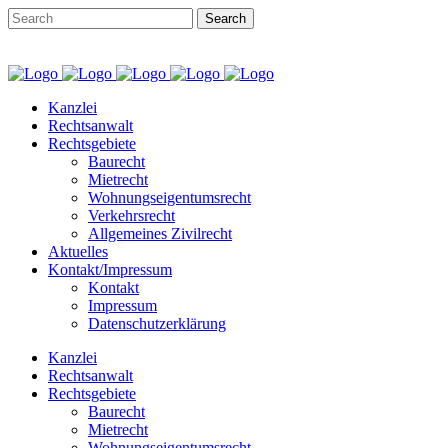
Kanzlei von Knorre · Dillinger Str. 23 · 86609 Donauwörth ·
0906 /
1267 8970
·
info@kanzlei-vonknorre.de
Kanzlei
Rechtsanwalt
Rechtsgebiete
Baurecht
Mietrecht
Wohnungs­eigentumsrecht
Verkehrsrecht
Allgemeines Zivilrecht
Aktuelles
Kontakt/Impressum
Kontakt
Impressum
Datenschutzerklärung
Kanzlei
Rechtsanwalt
Rechtsgebiete
Baurecht
Mietrecht
Wohnungs­eigentumsrecht