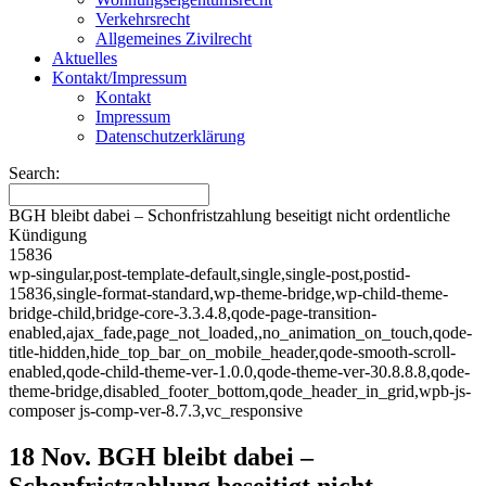
Verkehrsrecht
Allgemeines Zivilrecht
Aktuelles
Kontakt/Impressum
Kontakt
Impressum
Datenschutzerklärung
Search:
BGH bleibt dabei – Schonfristzahlung beseitigt nicht ordentliche
Kündigung
15836
wp-singular,post-template-default,single,single-post,postid-
15836,single-format-standard,wp-theme-bridge,wp-child-theme-
bridge-child,bridge-core-3.3.4.8,qode-page-transition-
enabled,ajax_fade,page_not_loaded,,no_animation_on_touch,qode-
title-hidden,hide_top_bar_on_mobile_header,qode-smooth-scroll-
enabled,qode-child-theme-ver-1.0.0,qode-theme-ver-30.8.8.8,qode-
theme-bridge,disabled_footer_bottom,qode_header_in_grid,wpb-js-
composer js-comp-ver-8.7.3,vc_responsive
18 Nov.
BGH bleibt dabei –
Schonfristzahlung beseitigt nicht